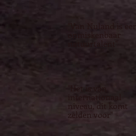
"Van Nuland is ee
onmiskenbaar
natuurtalent"
"Het is van
internationaal
niveau, dit komt
zelden voor"