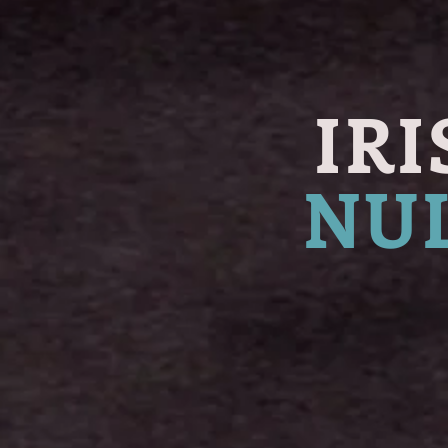
IRI
NU