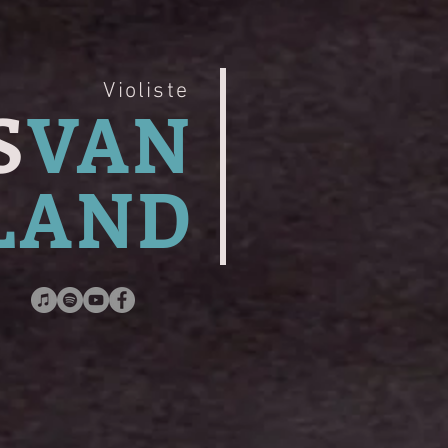
Violiste
S
VAN
LAND