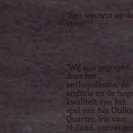
"Een leeuwin op d
viool"
"Wij zijn gegrepen
door het
enthousiasme, de
ambitie en de hog
kwaliteit van het
spel van het Otilka
Quartet. Iris van
Nuland, ontvange