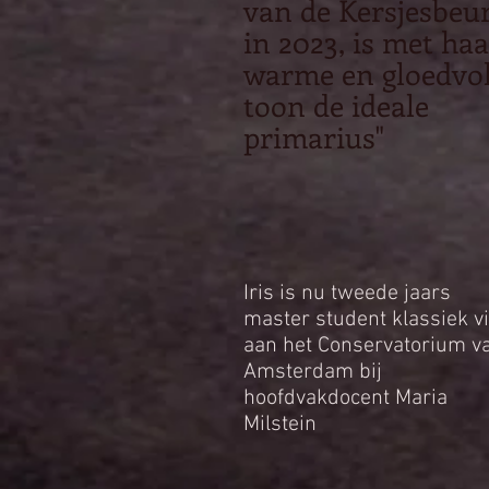
van de Kersjesbeu
in 2023, is met ha
warme en gloedvol
toon de ideale
primarius"
Iris is nu tweede jaars
master student klassiek vi
aan het Conservatorium v
Amsterdam bij
hoofdvakdocent Maria
Milstein