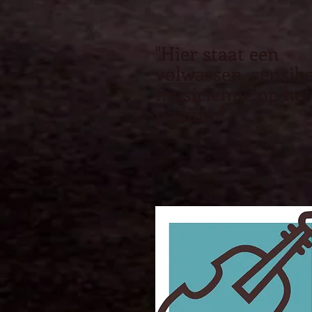
"Hier staat een
volwassen, sensibe
musicienne op het
podium"