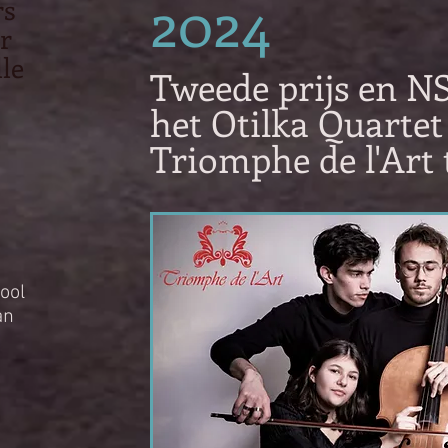
2024
rs
ar
le
Tweede prijs en N
het Otilka Quartet
Triomphe de l'Art 
ool
an